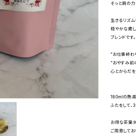
そっと肩の力
生きるリズム
穏やかな癒し
ブレンドです。
”お仕事終わ
“おやすみ前
心とからだを
180mlの熱
ふたをして、3
お得な茶葉
ご用意してお