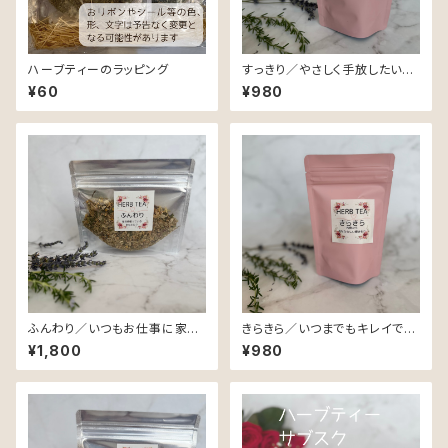
ハーブティーのラッピング
すっきり／やさしく手放したい、し
っかり満たしたいを叶えたいあ
¥60
¥980
なたに♡
ふんわり／いつもお仕事に家事
きらきら／いつまでもキレイでき
に育児にと頑張っているあなた
らきらと輝いていたいあなたに
¥1,800
¥980
に♡
♡